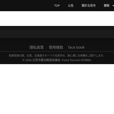
TOP
公告
關於北見市
體驗
隱私政策
使用條款
face book
知産知食の旅、北見。北海道オホーツク北見市の、食に通じる体験をご紹介します。
© 2026
北見市農泊推進協議会 -Food Tourism KITAMI-