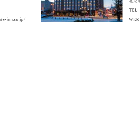
北見市
TEL 
e-inn.co.jp/
WEB：h