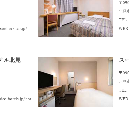
〒090
北見市
TEL 
onhotel.co.jp/
WEB：h
テル北見
ス
〒090
北見市
TEL 
ce-hotels.jp/hot
WEB：h