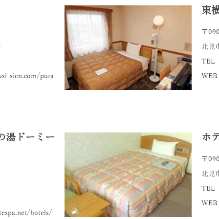
東
〒090
号
北見市
TEL 
i-sien.com/pura
WEB：
の湯ドーミー
ホ
〒090
北見
TEL 
WEB：h
spa.net/hotels/