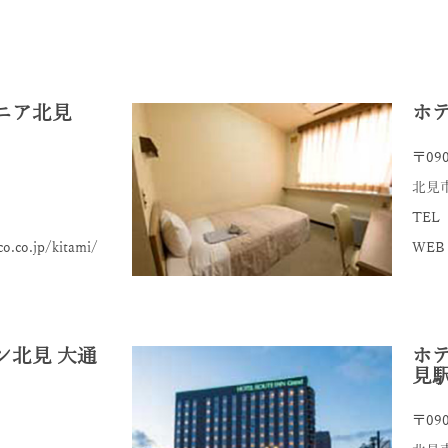
ニア北見
ホ
〒090
北見
TEL 
.co.jp/kitami/
WEB：
ン北見 大通
ホ
見
〒090