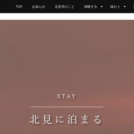
TOP
お知らせ
北見市のこと
体験する
味わう
STAY
北見に泊まる